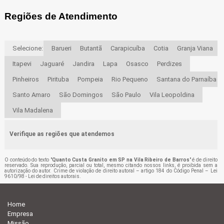
Regiões de Atendimento
Selecione:
Barueri
Butantã
Carapicuíba
Cotia
Granja Viana
Itapevi
Jaguaré
Jandira
Lapa
Osasco
Perdizes
Pinheiros
Pirituba
Pompeia
Rio Pequeno
Santana do Parnaíba
Santo Amaro
São Domingos
São Paulo
Vila Leopoldina
Vila Madalena
Verifique as regiões que atendemos
O conteúdo do texto "
Quanto Custa Granito em SP na Vila Ribeiro de Barros
" é de direito
reservado. Sua reprodução, parcial ou total, mesmo citando nossos links, é proibida sem a
autorização do autor. Crime de violação de direito autoral – artigo 184 do Código Penal –
Lei
9610/98 - Lei de direitos autorais
.
Home
Empresa
Missão