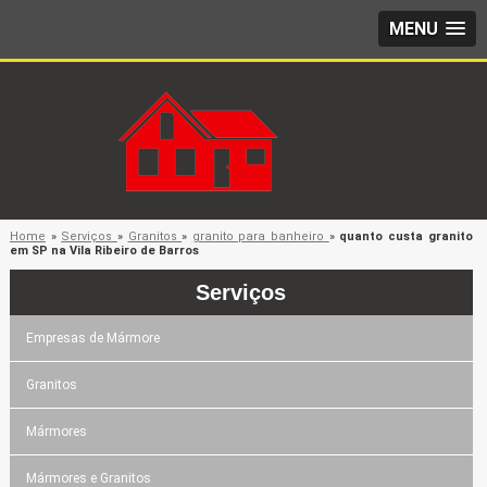
MENU
Home
»
Serviços
»
Granitos
»
granito para banheiro
»
quanto custa granito
em SP na Vila Ribeiro de Barros
Serviços
Empresas de Mármore
Granitos
Mármores
Mármores e Granitos