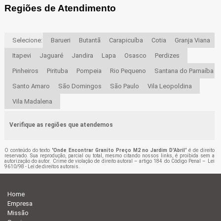
Regiões de Atendimento
Selecione:
Barueri
Butantã
Carapicuíba
Cotia
Granja Viana
Itapevi
Jaguaré
Jandira
Lapa
Osasco
Perdizes
Pinheiros
Pirituba
Pompeia
Rio Pequeno
Santana do Parnaíba
Santo Amaro
São Domingos
São Paulo
Vila Leopoldina
Vila Madalena
Verifique as regiões que atendemos
O conteúdo do texto "
Onde Encontrar Granito Preço M2 no Jardim D'Abril
" é de direito
reservado. Sua reprodução, parcial ou total, mesmo citando nossos links, é proibida sem a
autorização do autor. Crime de violação de direito autoral – artigo 184 do Código Penal –
Lei
9610/98 - Lei de direitos autorais
.
Home
Empresa
Missão