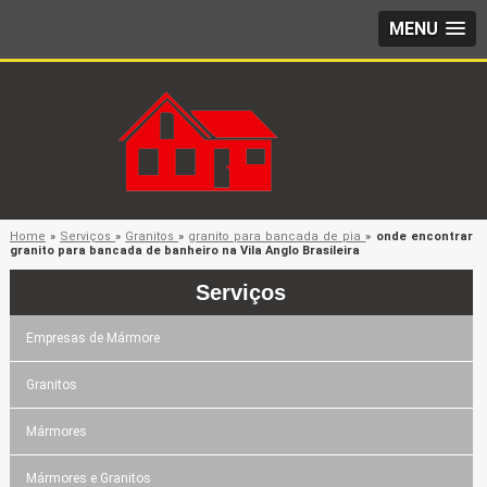
MENU
Home
»
Serviços
»
Granitos
»
granito para bancada de pia
»
onde encontrar
granito para bancada de banheiro na Vila Anglo Brasileira
Serviços
Empresas de Mármore
Granitos
Mármores
Mármores e Granitos