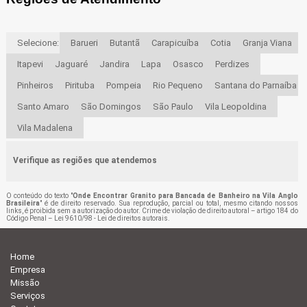
Selecione:
Barueri
Butantã
Carapicuíba
Cotia
Granja Viana
Itapevi
Jaguaré
Jandira
Lapa
Osasco
Perdizes
Pinheiros
Pirituba
Pompeia
Rio Pequeno
Santana do Parnaíba
Santo Amaro
São Domingos
São Paulo
Vila Leopoldina
Vila Madalena
Verifique as regiões que atendemos
O conteúdo do texto "
Onde Encontrar Granito para Bancada de Banheiro na Vila Anglo
Brasileira
" é de direito reservado. Sua reprodução, parcial ou total, mesmo citando nossos
links, é proibida sem a autorização do autor. Crime de violação de direito autoral – artigo 184 do
Código Penal –
Lei 9610/98 - Lei de direitos autorais
.
Home
Empresa
Missão
Serviços