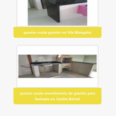
quanto custa granito na Vila Mangalot
quanto custa revestimento de granito para
fachada no Jardim Belval