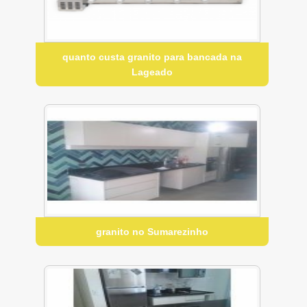
quanto custa granito para bancada na
Lageado
granito no Sumarezinho