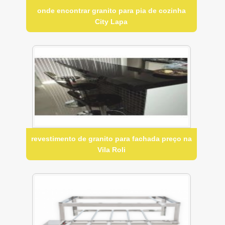
onde encontrar granito para pia de cozinha
City Lapa
revestimento de granito para fachada preço na
Vila Roli