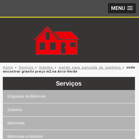
MENU
Home
»
Serviços
»
Granitos
»
granito para bancada de banheiro
»
onde
encontrar granito preço m2 na Arco-Verde
Serviços
Empresas de Mármore
Granitos
Mármores
Mármores e Granitos