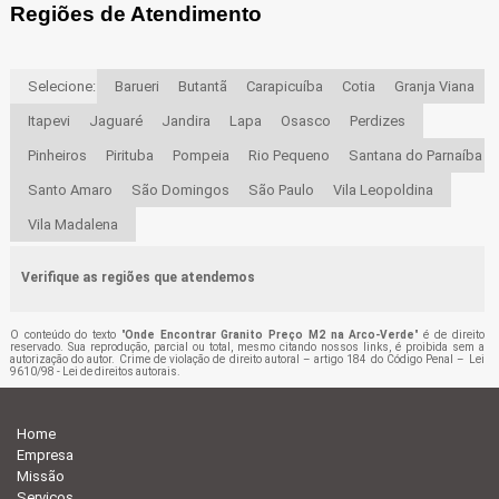
Regiões de Atendimento
Selecione:
Barueri
Butantã
Carapicuíba
Cotia
Granja Viana
Itapevi
Jaguaré
Jandira
Lapa
Osasco
Perdizes
Pinheiros
Pirituba
Pompeia
Rio Pequeno
Santana do Parnaíba
Santo Amaro
São Domingos
São Paulo
Vila Leopoldina
Vila Madalena
Verifique as regiões que atendemos
O conteúdo do texto "
Onde Encontrar Granito Preço M2 na Arco-Verde
" é de direito
reservado. Sua reprodução, parcial ou total, mesmo citando nossos links, é proibida sem a
autorização do autor. Crime de violação de direito autoral – artigo 184 do Código Penal –
Lei
9610/98 - Lei de direitos autorais
.
Home
Empresa
Missão
Serviços