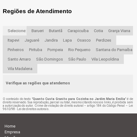
Regiões de Atendimento
Selecione:
Barueri
Butantã
Carapicuíba
Cotia
Granja Viana
Itapevi
Jaguaré
Jandira
Lapa
Osasco
Perdizes
Pinheiros
Pirituba
Pompeia
Rio Pequeno
Santana do Parnaíba
Santo Amaro
São Domingos
São Paulo
Vila Leopoldina
Vila Madalena
Verifique as regiões que atendemos
O conteúdo do texto "
Quanto Custa Granito para Cozinha no Jardim Maria Emília
" é de
direito reservado. Sua reprodução, parcial ou total, mesmo citando nossos links, é proibida sem
a autorização do autor. Crime de violação de direito autoral – artigo 184 do Código Penal –
Lei
9610/98 - Lei de direitos autorais
.
Home
Empresa