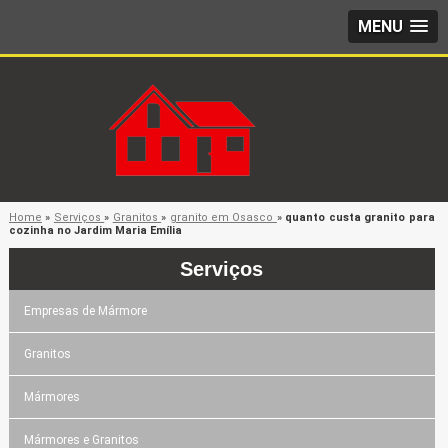
MENU
Home
»
Serviços
»
Granitos
»
granito em Osasco
»
quanto custa granito para
cozinha no Jardim Maria Emília
Serviços
Empresas de Mármore
Granitos
Mármores
Mármores e Granitos