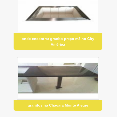
onde encontrar granito preço m2 no City
América
granitos na Chácara Monte Alegre