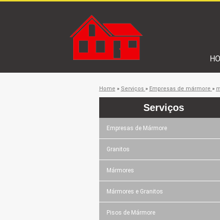
H
Home
»
Serviços
»
Empresas de mármore
»
m
Serviços
Empresas de Mármore
Granitos
Mármores
Mármores e Granitos
Pisos de Mármore