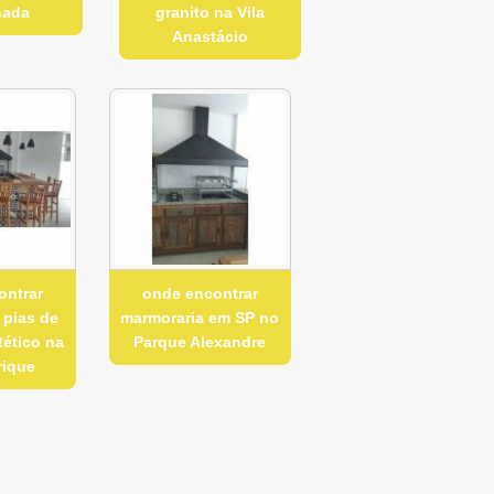
nada
granito na Vila
Anastácio
ontrar
onde encontrar
 pias de
marmoraria em SP no
tético na
Parque Alexandre
rique