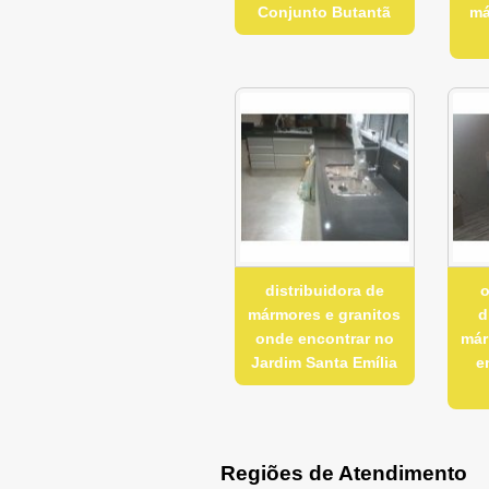
Conjunto Butantã
má
distribuidora de
o
mármores e granitos
d
onde encontrar no
már
Jardim Santa Emília
e
Regiões de Atendimento