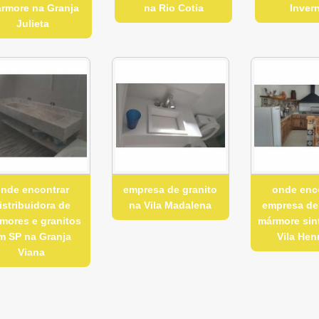
rmore na Granja
na Rio Cotia
Inver
Julieta
nde encontrar
empresa de granito
onde enc
istribuidora de
na Vila Madalena
empresa de
mores e granitos
mármore sin
m SP na Granja
Vila Hen
Viana