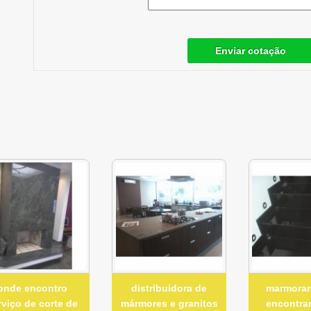
Enviar cotação
onde encontro
distribuidora de
marmorar
rviço de corte de
mármores e granitos
encontrar