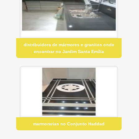
distribuidora de mármores e granitos onde
encontrar no Jardim Santa Emília
marmorarias no Conjunto Haddad