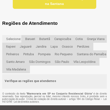
na Santana
Regiões de Atendimento
Selecione:
Barueri
Butantã
Carapicuíba
Cotia
Granja Viana
Itapevi
Jaguaré
Jandira
Lapa
Osasco
Perdizes
Pinheiros
Pirituba
Pompeia
Rio Pequeno
Santana do Parnaíba
Santo Amaro
São Domingos
São Paulo
Vila Leopoldina
Vila Madalena
Verifique as regiões que atendemos
O conteúdo do texto "
Marmoraria em SP no Conjunto Residencial Glória
" é de direito
reservado. Sua reprodução, parcial ou total, mesmo citando nossos links, é proibida sem a
autorização do autor. Crime de violação de direito autoral – artigo 184 do Código Penal –
Lei
9610/98 - Lei de direitos autorais
.