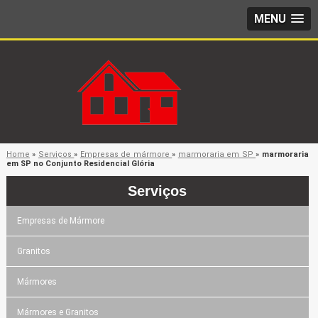
MENU
Home
»
Serviços
»
Empresas de mármore
»
marmoraria em SP
»
marmoraria
em SP no Conjunto Residencial Glória
Serviços
Empresas de Mármore
Granitos
Mármores
Mármores e Granitos