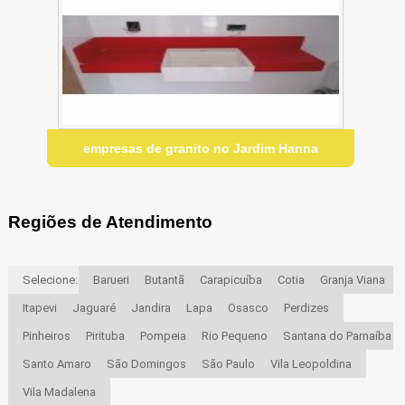
empresas de granito no Jardim Hanna
Regiões de Atendimento
Selecione:
Barueri
Butantã
Carapicuíba
Cotia
Granja Viana
Itapevi
Jaguaré
Jandira
Lapa
Osasco
Perdizes
Pinheiros
Pirituba
Pompeia
Rio Pequeno
Santana do Parnaíba
Santo Amaro
São Domingos
São Paulo
Vila Leopoldina
Vila Madalena