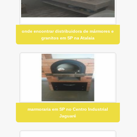
onde encontrar distribuidora de mármores e
granitos em SP na Atalaia
marmoraria em SP no Centro Industrial
Jaguaré