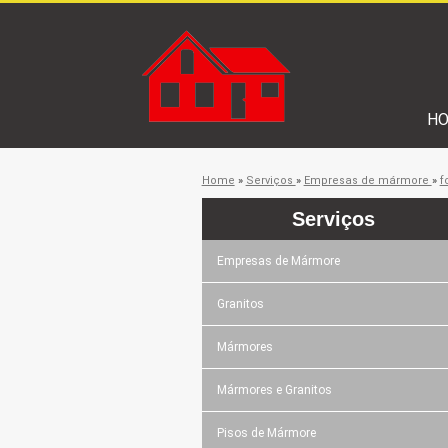
H
Home
»
Serviços
»
Empresas de mármore
»
f
Serviços
Empresas de Mármore
Granitos
Mármores
Mármores e Granitos
Pisos de Mármore