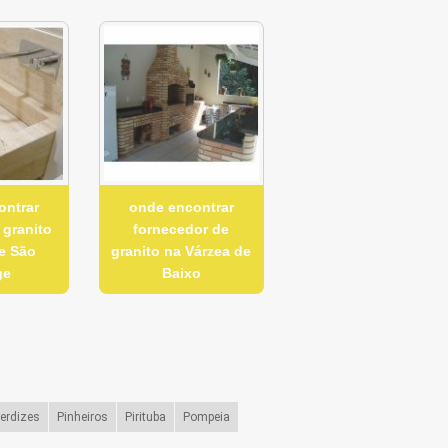
ontrar
onde encontrar
 granito
fornecedor de
e São
granito na Várzea de
ge
Baixo
erdizes
Pinheiros
Pirituba
Pompeia