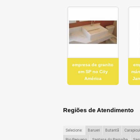
empresa de granito
emp
em SP no City
már
América
Jar
Regiões de Atendimento
Selecione:
Barueri
Butantã
Carapicu
Rio Pequeno
Santana do Parnaíba
San