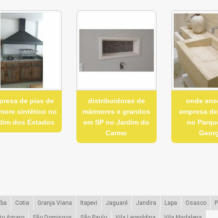
resa de pias de
distribuidoras de
onde enc
more sintético no
mármores e granitos
empresa de
dim dos Estados
em SP no Jardim do
no Parqu
Carmo
Geor
íba
Cotia
Granja Viana
Itapevi
Jaguaré
Jandira
Lapa
Osasco
P
to Amaro
São Domingos
São Paulo
Vila Leopoldina
Vila Madalena