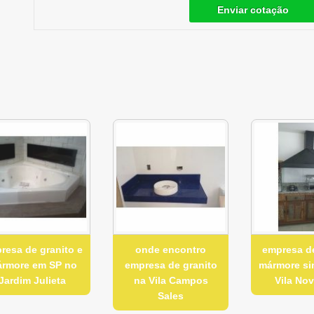
Enviar cotação
resa de granito e
onde encontro
empresa d
rmore em SP no
empresa de granito
mármore si
Jardim Julieta
na Vila Campos
Vila Nov
Sales