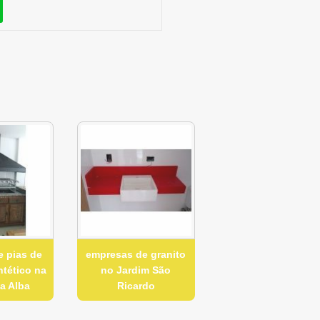
e pias de
empresas de granito
ntético na
no Jardim São
a Alba
Ricardo