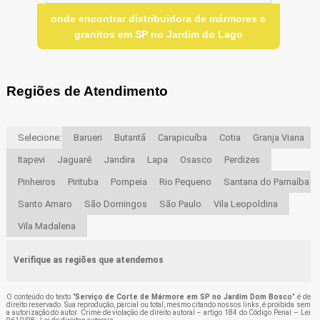
onde encontrar distribuidora de mármores e
granitos em SP no Jardim do Lago
Regiões de Atendimento
Selecione:
Barueri
Butantã
Carapicuíba
Cotia
Granja Viana
Itapevi
Jaguaré
Jandira
Lapa
Osasco
Perdizes
Pinheiros
Pirituba
Pompeia
Rio Pequeno
Santana do Parnaíba
Santo Amaro
São Domingos
São Paulo
Vila Leopoldina
Vila Madalena
Verifique as regiões que atendemos
O conteúdo do texto "
Serviço de Corte de Mármore em SP no Jardim Dom Bosco
" é de
direito reservado. Sua reprodução, parcial ou total, mesmo citando nossos links, é proibida sem
a autorização do autor. Crime de violação de direito autoral – artigo 184 do Código Penal –
Lei