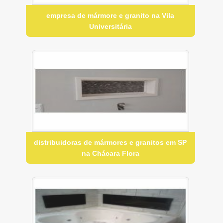
empresa de mármore e granito na Vila
Universitária
distribuidoras de mármores e granitos em SP
na Chácara Flora