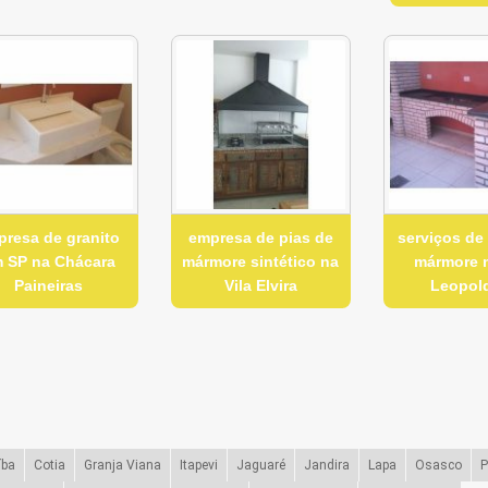
presa de granito
empresa de pias de
serviços de 
 SP na Chácara
mármore sintético na
mármore n
Paineiras
Vila Elvira
Leopol
íba
Cotia
Granja Viana
Itapevi
Jaguaré
Jandira
Lapa
Osasco
P