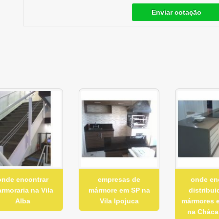
Enviar cotação
onde encontrar
empresas de
onde en
rmoraria na Vila
mármore em SP na
distribui
Alba
Vila Ipojuca
mármores e
na Cháca