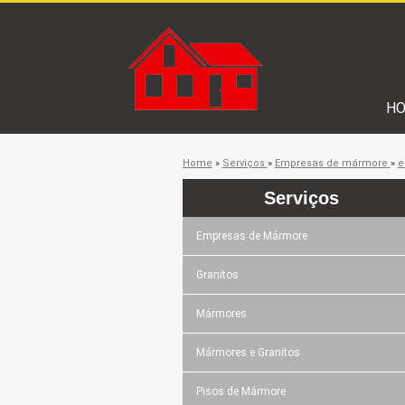
H
Home
»
Serviços
»
Empresas de mármore
»
e
Serviços
Empresas de Mármore
Granitos
Mármores
Mármores e Granitos
Pisos de Mármore