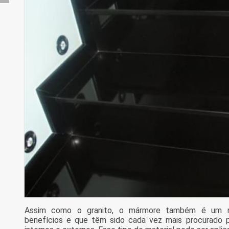
Assim como o granito, o mármore também é um ma
benefícios e que têm sido cada vez mais procurado 