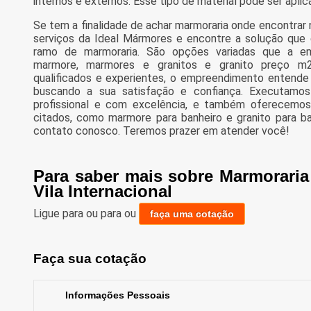
internos e externos. Esse tipo de material pode ser apli
Se tem a finalidade de achar marmoraria onde encontrar n
serviços da Ideal Mármores e encontre a solução que
ramo de marmoraria. São opções variadas que a em
marmore, marmores e granitos e granito preço m2
qualificados e experientes, o empreendimento entende
buscando a sua satisfação e confiança. Executamo
profissional e com excelência, e também oferecemos
citados, como marmore para banheiro e granito para b
contato conosco. Teremos prazer em atender você!
Para saber mais sobre Marmorari
Vila Internacional
Ligue para
ou para
ou
faça uma cotação
Faça sua cotação
Informações Pessoais