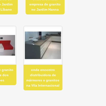
o Jardim
empresa de granito
 Líbano
no Jardim Hanna
 granito
onde encontro
e dos
distribuidora de
pes
mármores e granitos
na Vila Internacional