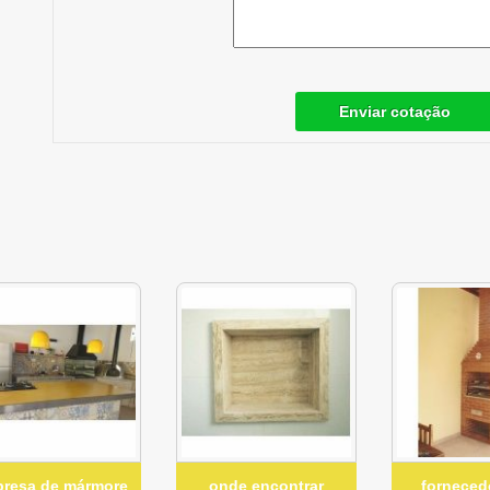
Enviar cotação
resa de mármore
onde encontrar
forneced