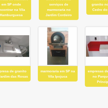
em SP onde
serviços de
granito n
ncontrar na Vila
marmoraria no
Cedro do
Hamburguesa
Jardim Cordeiro
presa de granito
marmoraria em SP na
empresas de
Jardim das Rosas
Vila Ipojuca
no Parqu
Prínci