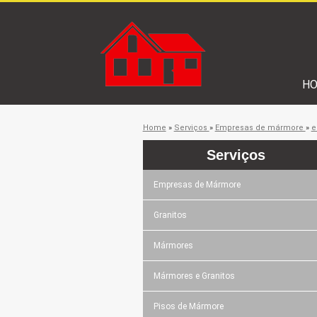
H
Home
»
Serviços
»
Empresas de mármore
»
e
Serviços
Empresas de Mármore
Granitos
Mármores
Mármores e Granitos
Pisos de Mármore