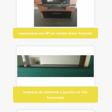
marmoraria em SP no Jardim Ester Yolanda
empresa de mármore e granito na Vila
Invernada