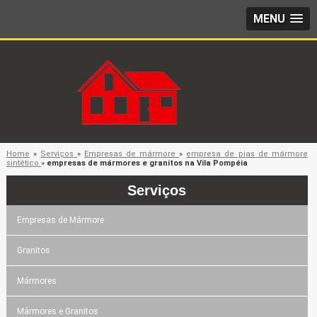
MENU
Home
»
Serviços
»
Empresas de mármore
»
empresa de pias de mármore
sintético
»
empresas de mármores e granitos na Vila Pompéia
Serviços
Empresas de Mármore
Granitos
Mármores
Mármores e Granitos