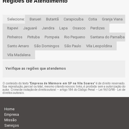
Regiões de Atendimento
Selecione:
Barueri
Butantã
Carapicuíba
Cotia
Granja Viana
Itapevi
Jaguaré
Jandira
Lapa
Osasco
Perdizes
Pinheiros
Pirituba
Pompeia
Rio Pequeno
Santana do Parnaíba
Santo Amaro
São Domingos
São Paulo
Vila Leopoldina
Vila Madalena
Verifique as regiões que atendemos
O conteúdo do texto "
Empresa de Mármore em SP na Vila Soares
" é de direito reservado.
Sua reprodução, parcial ou total, mesmo citando nossos links, é proibida sem a autorização do
autor. Crime de violação de direito autoral – artigo 184 do Código Penal –
Lei 9610/98 - Lei de
direitos autorais
.
Home
Empresa
Missão
Serviços