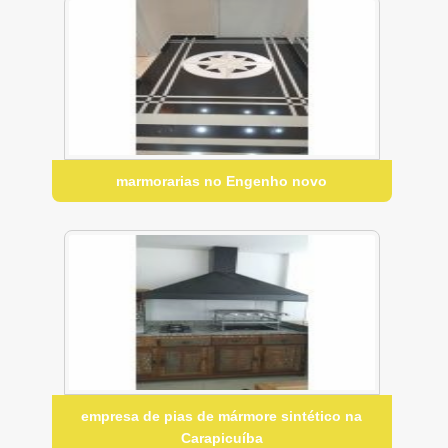
marmorarias no Engenho novo
empresa de pias de mármore sintético na
Carapicuíba