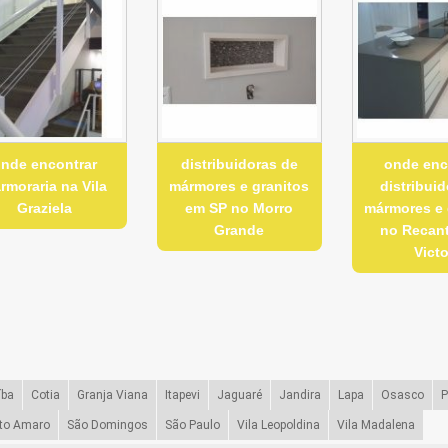
nde encontrar
distribuidoras de
onde enc
rmoraria na Vila
mármores e granitos
distribuid
Graziela
em SP no Morro
mármores e 
Grande
no Recan
Victo
íba
Cotia
Granja Viana
Itapevi
Jaguaré
Jandira
Lapa
Osasco
P
to Amaro
São Domingos
São Paulo
Vila Leopoldina
Vila Madalena