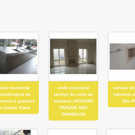
onde encontrar
onde encontrar
serviço de
istribuidora de
serviço de corte de
mármore 
mores e granitos
mármore JAGUARÉ
São P
a Granja Viana
PARQUE SÃO
DOMINGOS