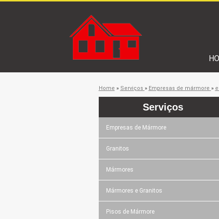
H
Home
»
Serviços
»
Empresas de mármore
»
e
Serviços
Empresas de Mármore
Granitos
Mármores
Mármores e Granitos
Pisos de Mármore