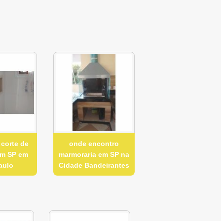
 corte de
onde encontro
em SP em
marmoraria em SP na
aulo
Cidade Bandeirantes