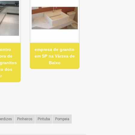
ontro
empresa de granito
ora de
em SP na Várzea de
granitos
Baixo
to dos
r
erdizes
Pinheiros
Pirituba
Pompeia