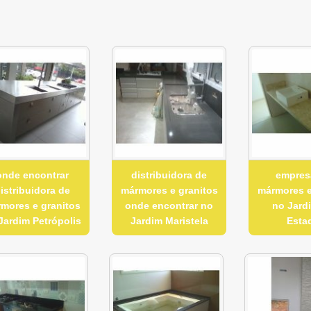
onde encontrar
distribuidora de
empres
istribuidora de
mármores e granitos
mármores e
mores e granitos
onde encontrar no
no Jard
Jardim Petrópolis
Jardim Maristela
Esta