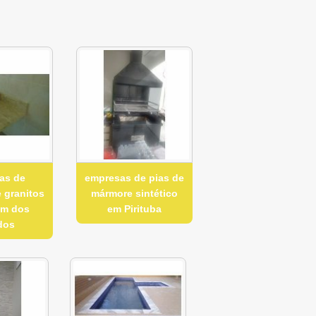
as de
empresas de pias de
 granitos
mármore sintético
im dos
em Pirituba
dos