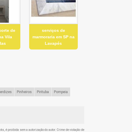
corte de
serviços de
a Vila
marmoraria em SP na
las
Lavapés
erdizes
Pinheiros
Pirituba
Pompeia
inks, é proibida sem a autorização do autor. Crime de violação de