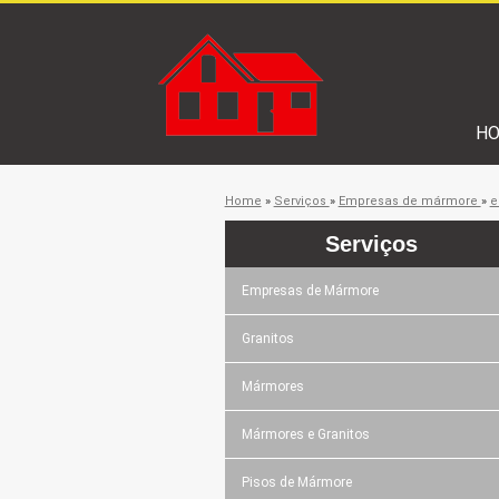
H
Home
»
Serviços
»
Empresas de mármore
»
e
Serviços
Empresas de Mármore
Granitos
Mármores
Mármores e Granitos
Pisos de Mármore