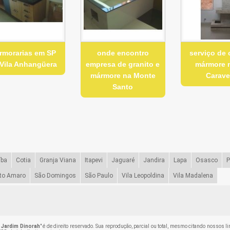
rmorarias em SP
onde encontro
serviço de 
Vila Anhangüera
empresa de granito e
mármore n
mármore na Monte
Carave
Santo
íba
Cotia
Granja Viana
Itapevi
Jaguaré
Jandira
Lapa
Osasco
P
to Amaro
São Domingos
São Paulo
Vila Leopoldina
Vila Madalena
 Jardim Dinorah
" é de direito reservado. Sua reprodução, parcial ou total, mesmo citando nossos l