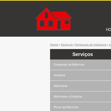
H
Home
»
Serviços
»
Empresas de mármore
»
e
Serviços
Empresas de Mármore
Granitos
Mármores
Mármores e Granitos
Pisos de Mármore