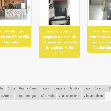
fornecedor de
onde encontro
distribuid
ito em SP na Vila
empresa de pias de
mármores e 
Graziela
mármore sintético Av
onde encon
Brigadeiro Faria
Jardim Ma
Lima
íba
Cotia
Granja Viana
Itapevi
Jaguaré
Jandira
Lapa
Osasco
P
to Amaro
São Domingos
São Paulo
Vila Leopoldina
Vila Madalena