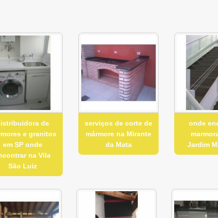
istribuidora de
serviços de corte de
onde en
mores e granitos
mármore na Mirante
marmora
em SP onde
da Mata
Jardim Ma
ncontrar na Vila
São Luiz