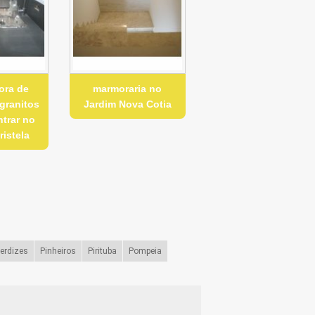
ora de
marmoraria no
granitos
Jardim Nova Cotia
trar no
ristela
erdizes
Pinheiros
Pirituba
Pompeia