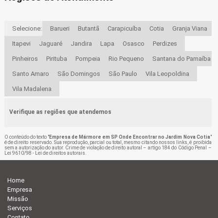
Selecione:
Barueri
Butantã
Carapicuíba
Cotia
Granja Viana
Itapevi
Jaguaré
Jandira
Lapa
Osasco
Perdizes
Pinheiros
Pirituba
Pompeia
Rio Pequeno
Santana do Parnaíba
Santo Amaro
São Domingos
São Paulo
Vila Leopoldina
Vila Madalena
Verifique as regiões que atendemos
O conteúdo do texto "
Empresa de Mármore em SP Onde Encontrar no Jardim Nova Cotia
"
é de direito reservado. Sua reprodução, parcial ou total, mesmo citando nossos links, é proibida
sem a autorização do autor. Crime de violação de direito autoral – artigo 184 do Código Penal –
Lei 9610/98 - Lei de direitos autorais
.
Home
Empresa
Missão
Serviços
Contato