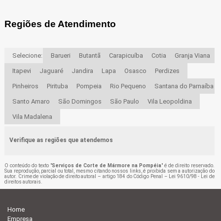
Regiões de Atendimento
Selecione:
Barueri
Butantã
Carapicuíba
Cotia
Granja Viana
Itapevi
Jaguaré
Jandira
Lapa
Osasco
Perdizes
Pinheiros
Pirituba
Pompeia
Rio Pequeno
Santana do Parnaíba
Santo Amaro
São Domingos
São Paulo
Vila Leopoldina
Vila Madalena
Verifique as regiões que atendemos
O conteúdo do texto "
Serviços de Corte de Mármore na Pompéia
" é de direito reservado.
Sua reprodução, parcial ou total, mesmo citando nossos links, é proibida sem a autorização do
autor. Crime de violação de direito autoral – artigo 184 do Código Penal –
Lei 9610/98 - Lei de
direitos autorais
.
Home
Empresa