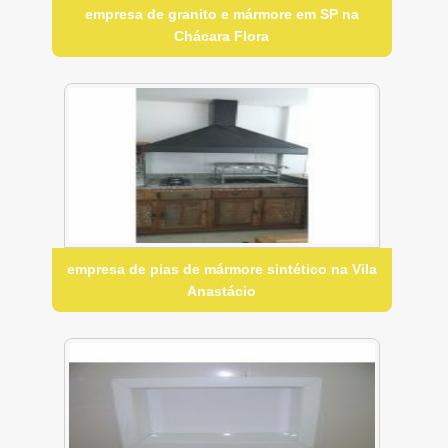
empresa de granito e mármore em SP na
Chácara Flora
empresa de pias de mármore sintético na Vila
Anastácio