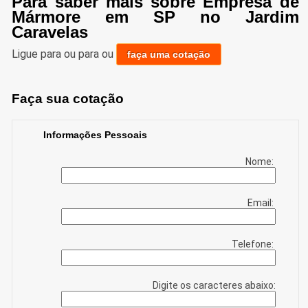
Para saber mais sobre Empresa de
Mármore em SP no Jardim
Caravelas
Ligue para
ou para
ou
faça uma cotação
Faça sua cotação
Informações Pessoais
Nome:
Email:
Telefone:
Digite os caracteres abaixo: