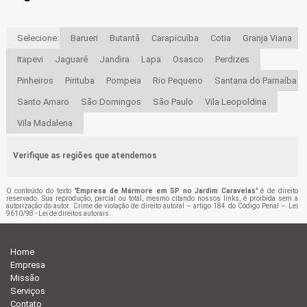
Selecione:
Barueri
Butantã
Carapicuíba
Cotia
Granja Viana
Itapevi
Jaguaré
Jandira
Lapa
Osasco
Perdizes
Pinheiros
Pirituba
Pompeia
Rio Pequeno
Santana do Parnaíba
Santo Amaro
São Domingos
São Paulo
Vila Leopoldina
Vila Madalena
Verifique as regiões que atendemos
O conteúdo do texto "
Empresa de Mármore em SP no Jardim Caravelas
" é de direito
reservado. Sua reprodução, parcial ou total, mesmo citando nossos links, é proibida sem a
autorização do autor. Crime de violação de direito autoral – artigo 184 do Código Penal –
Lei
9610/98 - Lei de direitos autorais
.
Home
Empresa
Missão
Serviços
Contato