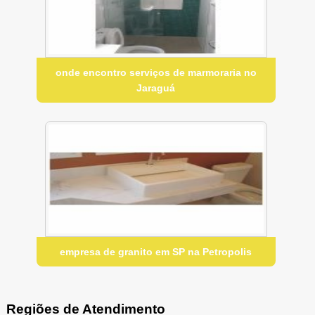
onde encontro serviços de marmoraria no
Jaraguá
empresa de granito em SP na Petropolis
Regiões de Atendimento