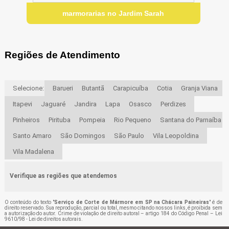
marmorarias no Jardim Sarah
Regiões de Atendimento
Selecione:
Barueri
Butantã
Carapicuíba
Cotia
Granja Viana
Itapevi
Jaguaré
Jandira
Lapa
Osasco
Perdizes
Pinheiros
Pirituba
Pompeia
Rio Pequeno
Santana do Parnaíba
Santo Amaro
São Domingos
São Paulo
Vila Leopoldina
Vila Madalena
Verifique as regiões que atendemos
O conteúdo do texto "
Serviço de Corte de Mármore em SP na Chácara Paineiras
" é de
direito reservado. Sua reprodução, parcial ou total, mesmo citando nossos links, é proibida sem
a autorização do autor. Crime de violação de direito autoral – artigo 184 do Código Penal –
Lei
9610/98 - Lei de direitos autorais
.