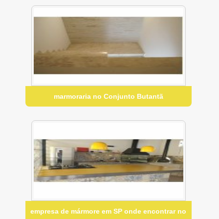
marmoraria no Conjunto Butantã
empresa de mármore em SP onde encontrar no