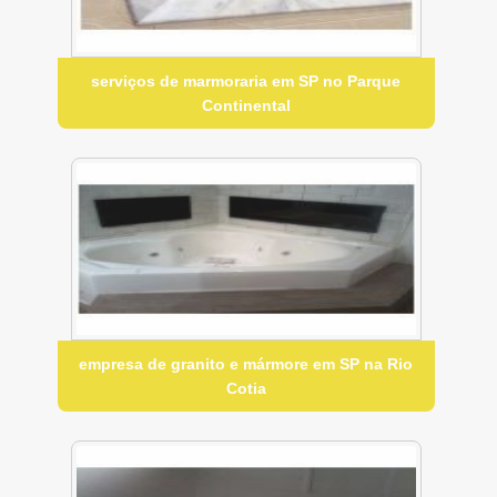
serviços de marmoraria em SP no Parque
Continental
empresa de granito e mármore em SP na Rio
Cotia