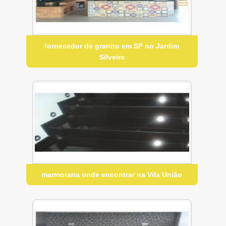
fornecedor de granito em SP no Jardim
Silveira
marmoraria onde encontrar na Vila União