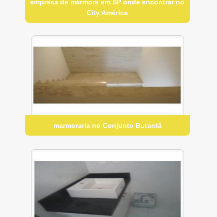
empresa de mármore em SP onde encontrar no
City América
marmoraria no Conjunto Butantã