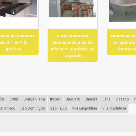
resa de mármore
onde encontrar
empresas de
em SP na Vila
empresa de pias de
e mármore 
Ipojuca
mármore sintético na
Internac
Lageado
íba
Cotia
Granja Viana
Itapevi
Jaguaré
Jandira
Lapa
Osasco
P
to Amaro
São Domingos
São Paulo
Vila Leopoldina
Vila Madalena