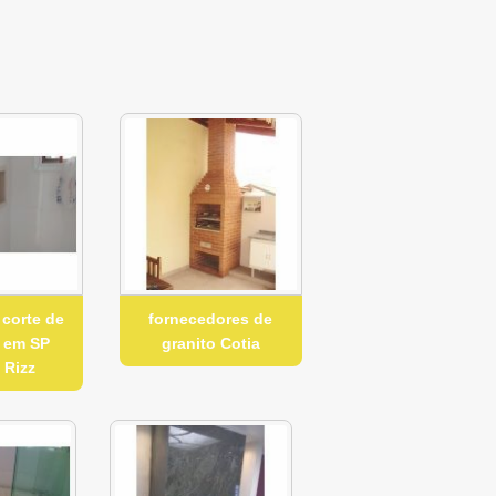
 corte de
fornecedores de
 em SP
granito Cotia
 Rizz