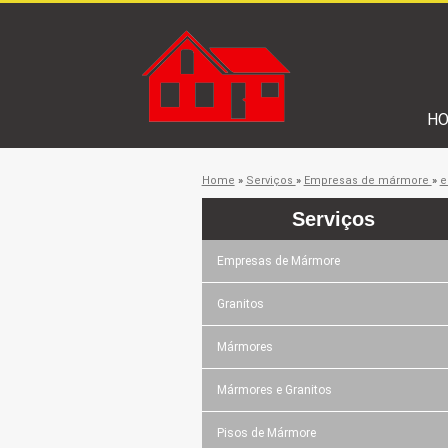
H
Home
»
Serviços
»
Empresas de mármore
»
e
Serviços
Empresas de Mármore
Granitos
Mármores
Mármores e Granitos
Pisos de Mármore