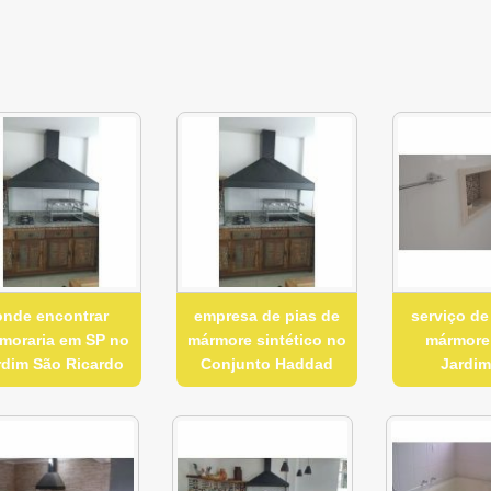
onde encontrar
empresa de pias de
serviço de
moraria em SP no
mármore sintético no
mármore
rdim São Ricardo
Conjunto Haddad
Jardim