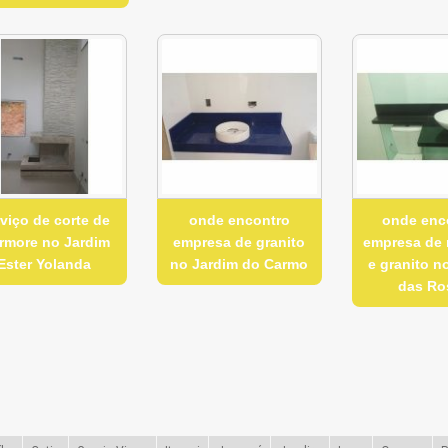
viço de corte de
onde encontro
onde enc
rmore no Jardim
empresa de granito
empresa de
Ester Yolanda
no Jardim do Carmo
e granito n
das Ro