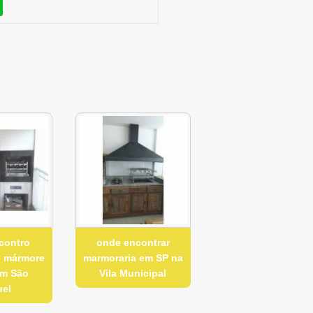
contro
onde encontrar
e mármore
marmoraria em SP na
em São
Vila Municipal
uel