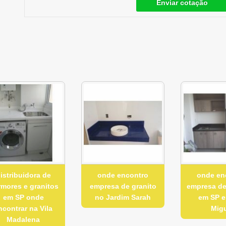
Enviar cotação
istribuidora de
onde encontro
onde en
mores e granitos
empresa de granito
empresa d
em SP onde
no Jardim Sarah
em SP 
ncontrar na Vila
Mig
Madalena