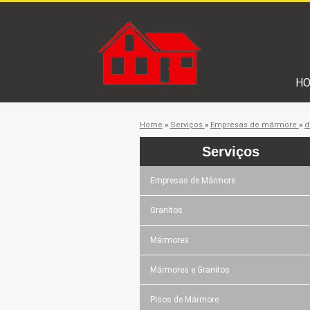
H
Home
»
Serviços
»
Empresas de mármore
»
d
Serviços
Empresas de Mármore
Granitos
Mármores
Mármores e Granitos
Pisos de Mármore