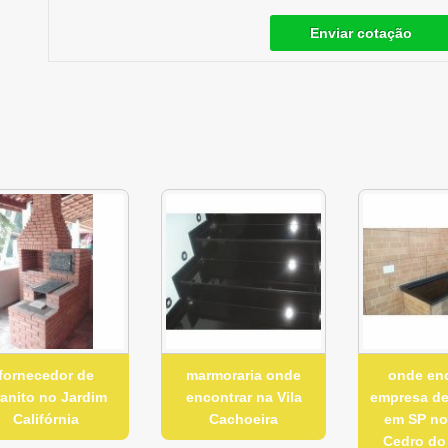
Enviar cotação
fornecedor de
marmoraria onde
onde en
ranito no Jardim
encontrar na Vila
empresa d
Califórnia
Cachoeira
em SP no
Cedro do