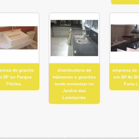
presa de granito
distribuidora de
empresa de
m SP no Parque
mármores e granitos
em SP Av Br
Flórida
onde encontrar no
Faria 
Jardim das
Laranjeiras