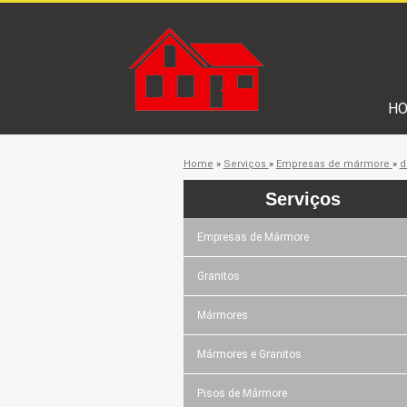
H
Home
»
Serviços
»
Empresas de mármore
»
d
Serviços
Empresas de Mármore
Granitos
Mármores
Mármores e Granitos
Pisos de Mármore