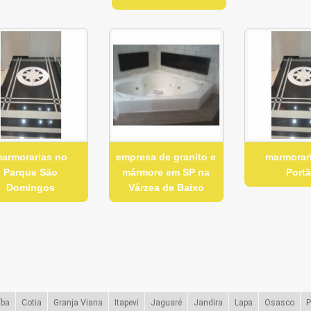
armorarias no
empresa de granito e
marmorar
Parque São
mármore em SP na
Port
Domingos
Várzea de Baixo
íba
Cotia
Granja Viana
Itapevi
Jaguaré
Jandira
Lapa
Osasco
P