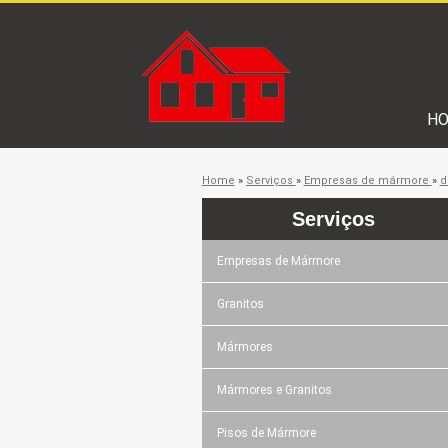
H
Home
»
Serviços
»
Empresas de mármore
»
d
Serviços
Empresas de Mármore
Granitos
Mármores
Mármores e Granitos
Pisos de Mármore