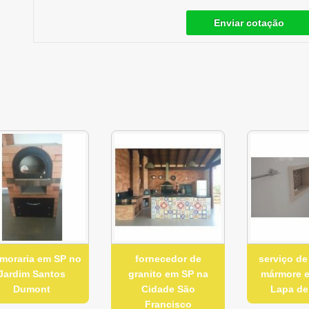
Enviar cotação
moraria em SP no
fornecedor de
serviço de
Jardim Santos
granito em SP na
mármore 
Dumont
Cidade São
Lapa de
Francisco